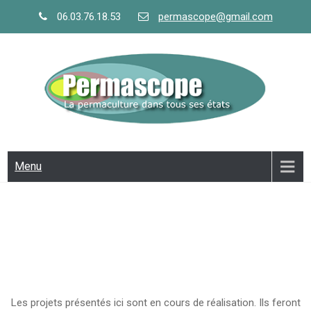
Skip
06.03.76.18.53
permascope@gmail.com
to
content
PERMASCOPE
la permaculture dans tous ses états
Menu
Les projets présentés ici sont en cours de réalisation. Ils feront