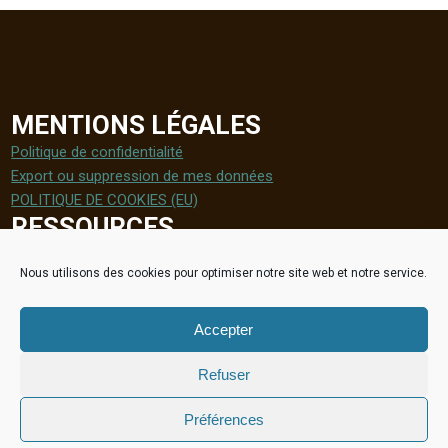
MENTIONS LÉGALES
Politique de confidentialité
Export ou suppression de mes données
POLITIQUE DE COOKIES (EU)
RESSOURCES
>
Radio perma, la radio qui pousse
Nous utilisons des cookies pour optimiser notre site web et notre service.
>
Communectons
>
La monnaie libre
>
Nouveau sondage IFOP sur l'effondrement
Accepter
Refuser
Préférences